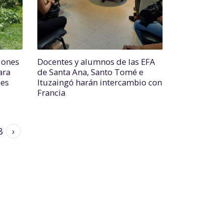
iones
Docentes y alumnos de las EFA
ara
de Santa Ana, Santo Tomé e
des
Ituzaingó harán intercambio con
Francia
8
›