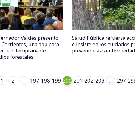
bernador Valdés presentó
Salud Pública refuerza acc
a Corrientes, una app para
e insiste en los cuidados p
tección temprana de
prevenir estas enfermeda
dios forestales
1
2
...
197
198
199
200
201
202
203
...
297
29