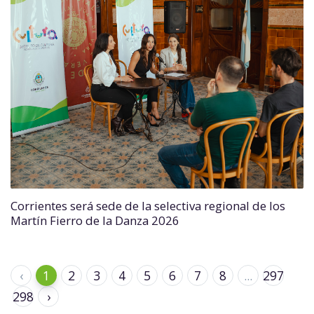
Corrientes será sede de la selectiva regional de los
Martín Fierro de la Danza 2026
‹
1
2
3
4
5
6
7
8
...
297
298
›