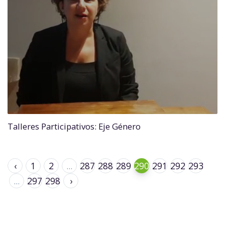
Talleres Participativos: Eje Género
‹
1
2
...
287
288
289
290
291
292
293
...
297
298
›