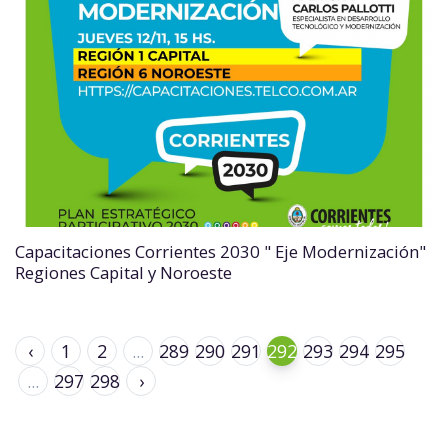
Capacitaciones Corrientes 2030 " Eje Modernización"
Regiones Capital y Noroeste
‹
1
2
...
289
290
291
292
293
294
295
...
297
298
›