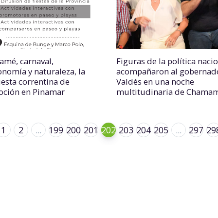
mé, carnaval,
Figuras de la política naci
onomía y naturaleza, la
acompañaron al gobernad
esta correntina de
Valdés en una noche
ción en Pinamar
multitudinaria de Chama
1
2
...
199
200
201
202
203
204
205
...
297
29