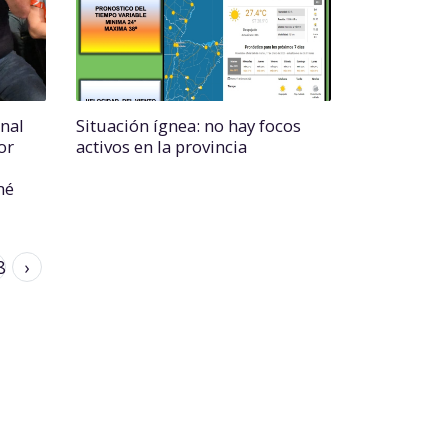
onal
Situación ígnea: no hay focos
or
activos en la provincia
mé
8
›