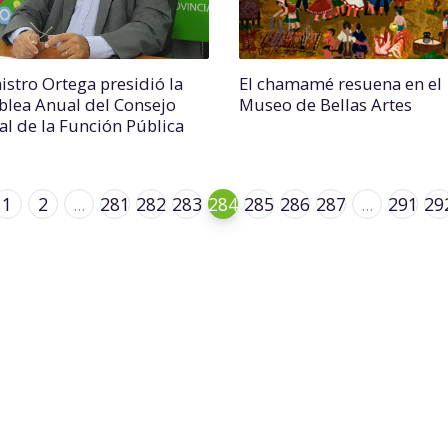
istro Ortega presidió la
El chamamé resuena en el
lea Anual del Consejo
Museo de Bellas Artes
al de la Función Pública
1
2
...
281
282
283
284
285
286
287
...
291
29