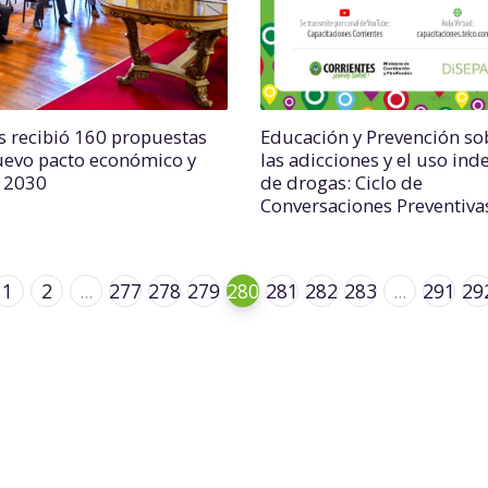
s recibió 160 propuestas
Educación y Prevención so
uevo pacto económico y
las adicciones y el uso ind
l 2030
de drogas: Ciclo de
Conversaciones Preventiva
1
2
...
277
278
279
280
281
282
283
...
291
29