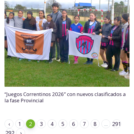
“Juegos Correntinos 2026” con nuevos clasificados a
la fase Provincial
‹
1
2
3
4
5
6
7
8
...
291
292
›