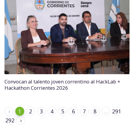
Convocan al talento joven correntino al HackLab +
Hackathon Corrientes 2026
‹
1
2
3
4
5
6
7
8
...
291
292
›