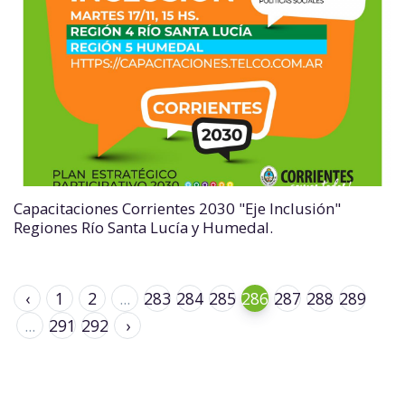
Capacitaciones Corrientes 2030 "Eje Inclusión"
Regiones Río Santa Lucía y Humedal.
‹
1
2
...
283
284
285
286
287
288
289
...
291
292
›