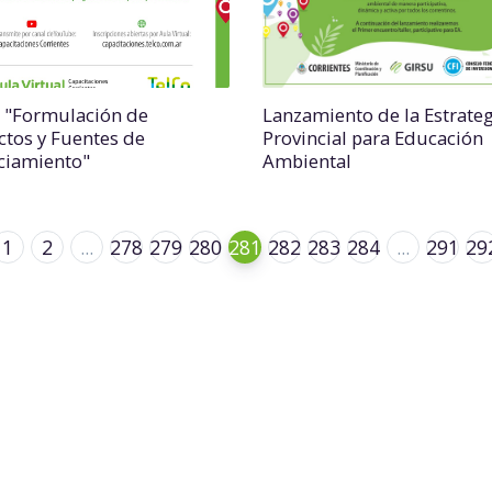
r "Formulación de
Lanzamiento de la Estrateg
ctos y Fuentes de
Provincial para Educación
ciamiento"
Ambiental
1
2
...
278
279
280
281
282
283
284
...
291
29