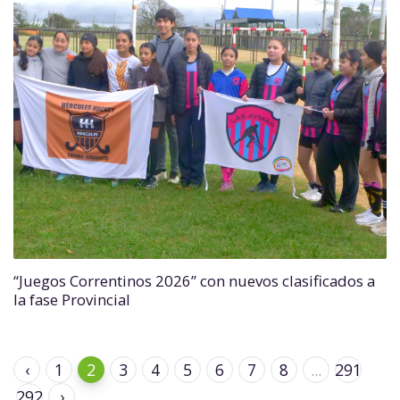
“Juegos Correntinos 2026” con nuevos clasificados a
la fase Provincial
‹
1
2
3
4
5
6
7
8
...
291
292
›