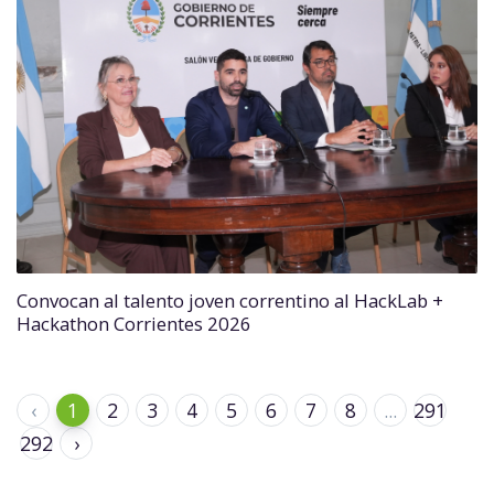
Convocan al talento joven correntino al HackLab +
Hackathon Corrientes 2026
‹
1
2
3
4
5
6
7
8
...
291
292
›