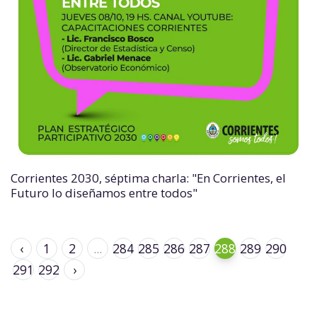
Corrientes 2030, séptima charla: "En Corrientes, el
Futuro lo diseñamos entre todos"
‹
1
2
...
284
285
286
287
288
289
290
291
292
›