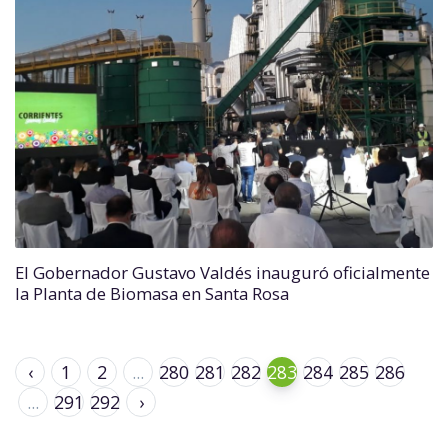
El Gobernador Gustavo Valdés inauguró oficialmente
la Planta de Biomasa en Santa Rosa
‹
1
2
...
280
281
282
283
284
285
286
...
291
292
›