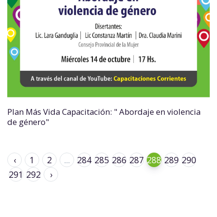
Plan Más Vida Capacitación: " Abordaje en violencia
de género"
‹
1
2
...
284
285
286
287
288
289
290
291
292
›