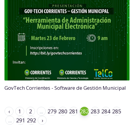
GovTech Corrientes - Software de Gestión Municipal
‹
1
2
...
279
280
281
282
283
284
285
...
291
292
›