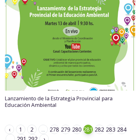
Lanzamiento de la Estrategia Provincial para
Educación Ambiental
‹
1
2
...
278
279
280
281
282
283
284
...
291
292
›