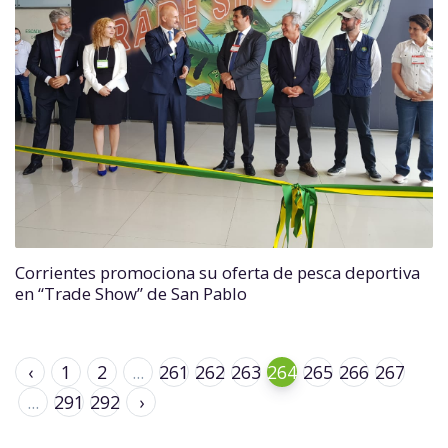
Corrientes promociona su oferta de pesca deportiva
en “Trade Show” de San Pablo
‹
1
2
...
261
262
263
264
265
266
267
...
291
292
›