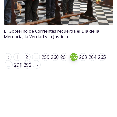
El Gobierno de Corrientes recuerda el Día de la
Memoria, la Verdad y la Justicia
‹
1
2
...
259
260
261
262
263
264
265
...
291
292
›