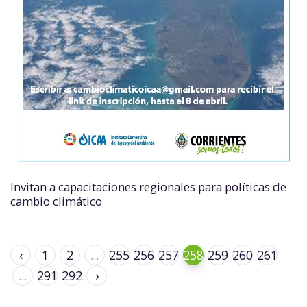
Invitan a capacitaciones regionales para políticas de
cambio climático
‹
1
2
...
255
256
257
258
259
260
261
...
291
292
›