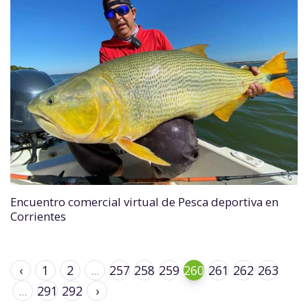
Encuentro comercial virtual de Pesca deportiva en
Corrientes
‹
1
2
...
257
258
259
260
261
262
263
...
291
292
›