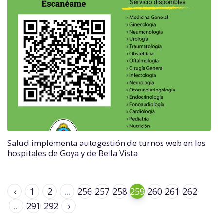
Salud implementa autogestión de turnos web en los
hospitales de Goya y de Bella Vista
‹
1
2
...
256
257
258
259
260
261
262
...
291
292
›