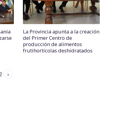
sanía
La Provincia apunta a la creación
izarse
del Primer Centro de
producción de alimentos
frutihortícolas deshidratados
2
›