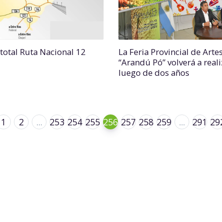
 total Ruta Nacional 12
La Feria Provincial de Arte
“Arandú Pó” volverá a real
luego de dos años
1
2
...
253
254
255
256
257
258
259
...
291
29