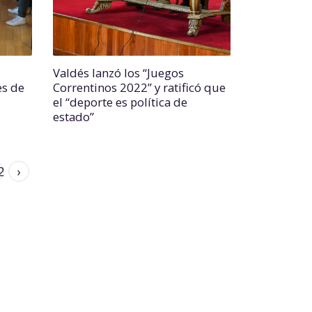
Valdés lanzó los “Juegos
es de
Correntinos 2022” y ratificó que
el “deporte es política de
estado”
2
›