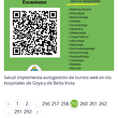
Salud implementa autogestión de turnos web en los
hospitales de Goya y de Bella Vista
‹
1
2
...
256
257
258
259
260
261
262
...
291
292
›