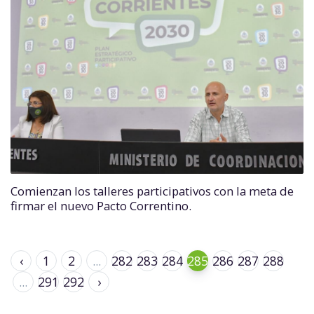
Comienzan los talleres participativos con la meta de
firmar el nuevo Pacto Correntino.
‹
1
2
...
282
283
284
285
286
287
288
...
291
292
›