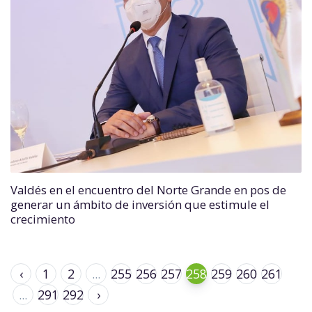
Valdés en el encuentro del Norte Grande en pos de
generar un ámbito de inversión que estimule el
crecimiento
‹
1
2
...
255
256
257
258
259
260
261
...
291
292
›