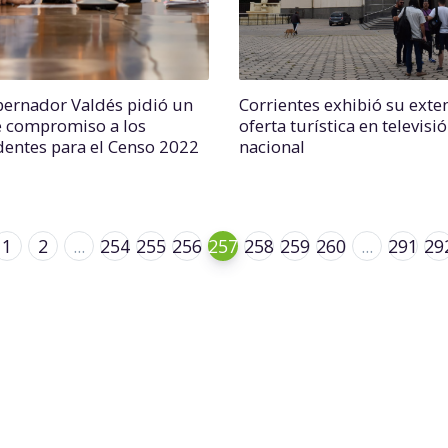
bernador Valdés pidió un
Corrientes exhibió su exte
e compromiso a los
oferta turística en televisi
dentes para el Censo 2022
nacional
1
2
...
254
255
256
257
258
259
260
...
291
29