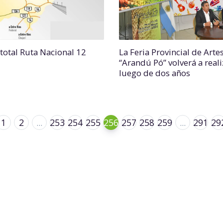
 total Ruta Nacional 12
La Feria Provincial de Arte
“Arandú Pó” volverá a real
luego de dos años
1
2
...
253
254
255
256
257
258
259
...
291
29