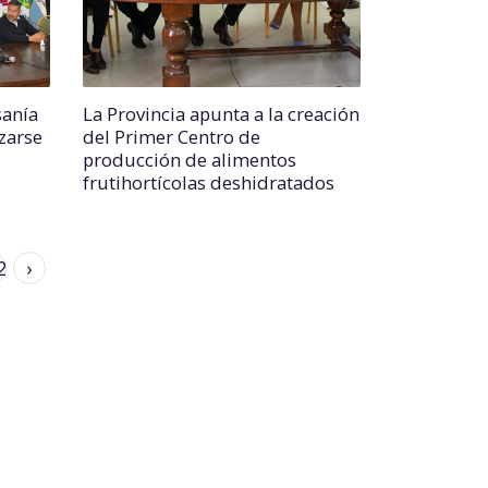
sanía
La Provincia apunta a la creación
izarse
del Primer Centro de
producción de alimentos
frutihortícolas deshidratados
2
›