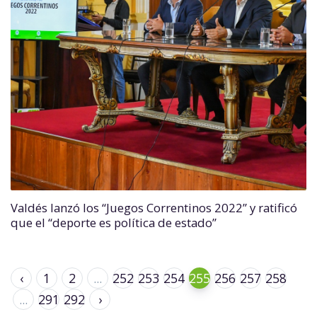
Valdés lanzó los “Juegos Correntinos 2022” y ratificó
que el “deporte es política de estado”
‹
1
2
...
252
253
254
255
256
257
258
...
291
292
›