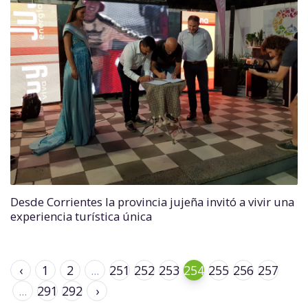
Desde Corrientes la provincia jujeña invitó a vivir una
experiencia turística única
‹
1
2
...
251
252
253
254
255
256
257
...
291
292
›