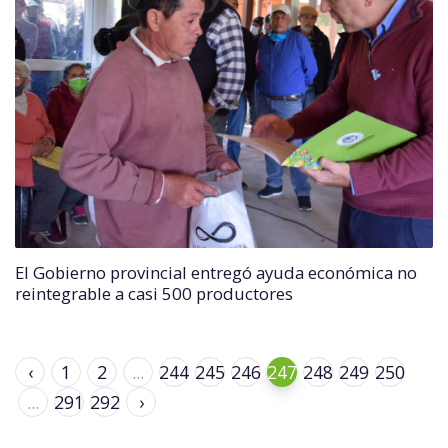
El Gobierno provincial entregó ayuda económica no
reintegrable a casi 500 productores
‹
1
2
...
244
245
246
247
248
249
250
...
291
292
›