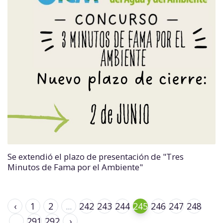
Se extendió el plazo de presentación de "Tres
Minutos de Fama por el Ambiente"
‹
1
2
...
242
243
244
245
246
247
248
...
291
292
›