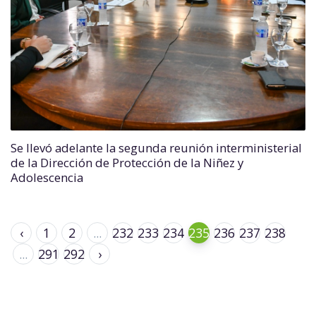
Se llevó adelante la segunda reunión interministerial
de la Dirección de Protección de la Niñez y
Adolescencia
‹
1
2
...
232
233
234
235
236
237
238
...
291
292
›