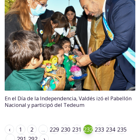
En el Día de la Independencia, Valdés izó el Pabellón
Nacional y participó del Tedeum
‹
1
2
...
229
230
231
232
233
234
235
...
291
292
›