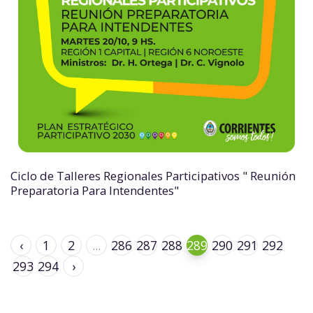
Ciclo de Talleres Regionales Participativos " Reunión
Preparatoria Para Intendentes"
‹
1
2
...
286
287
288
289
290
291
292
293
294
›