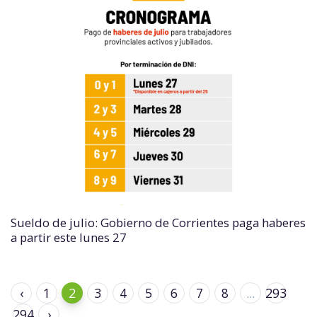
Sueldo de julio: Gobierno de Corrientes paga haberes
a partir este lunes 27
‹
1
2
3
4
5
6
7
8
...
293
294
›