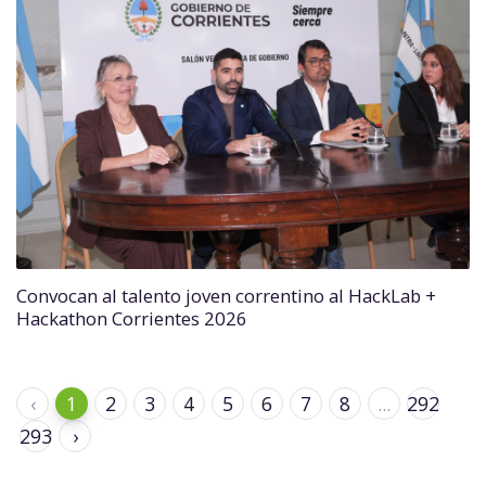
Convocan al talento joven correntino al HackLab +
Hackathon Corrientes 2026
‹
1
2
3
4
5
6
7
8
...
292
293
›