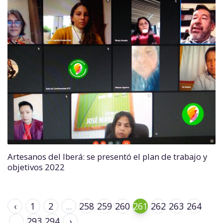
Artesanos del Iberá: se presentó el plan de trabajo y
objetivos 2022
‹
1
2
...
258
259
260
261
262
263
264
...
293
294
›