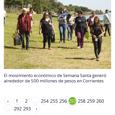
El movimiento económico de Semana Santa generó
alrededor de 500 millones de pesos en Corrientes
‹
1
2
...
254
255
256
257
258
259
260
...
292
293
›