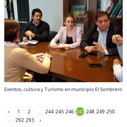
Eventos, cultura y Turismo en municipio El Sombrero
‹
1
2
...
244
245
246
247
248
249
250
...
292
293
›