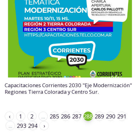
Capacitaciones Corrientes 2030 "Eje Modernización"
Regiones Tierra Colorada y Centro Sur.
‹
1
2
...
285
286
287
288
289
290
291
...
293
294
›