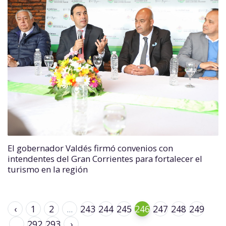
El gobernador Valdés firmó convenios con
intendentes del Gran Corrientes para fortalecer el
turismo en la región
‹
1
2
...
243
244
245
246
247
248
249
...
292
293
›