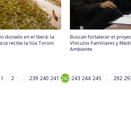
io donado en el Iberá: la
Buscan fortalecer el proye
cia recibe la Isla Toroni
Vínculos Familiares y Med
Ambiente
1
2
...
239
240
241
242
243
244
245
...
292
29