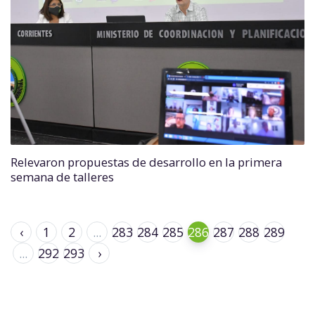
Relevaron propuestas de desarrollo en la primera
semana de talleres
‹
1
2
...
283
284
285
286
287
288
289
...
292
293
›