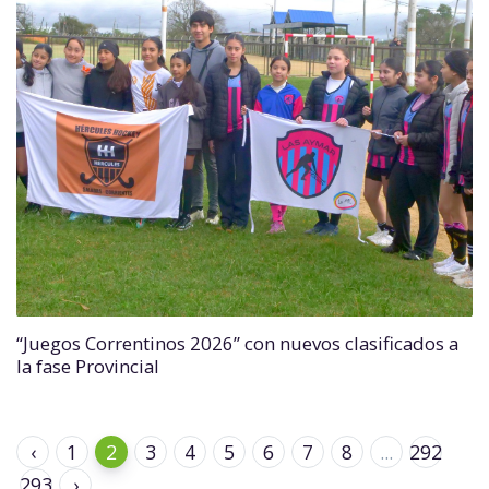
“Juegos Correntinos 2026” con nuevos clasificados a
la fase Provincial
‹
1
2
3
4
5
6
7
8
...
292
293
›