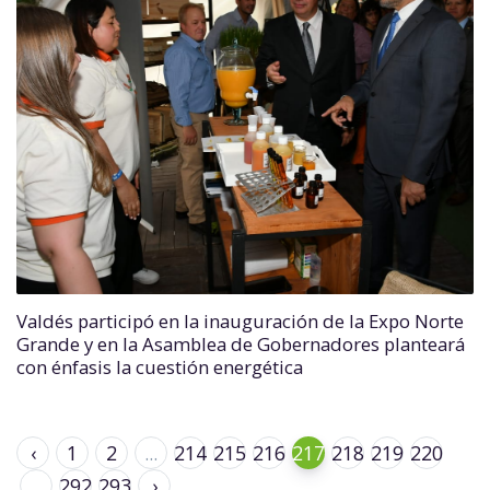
Valdés participó en la inauguración de la Expo Norte
Grande y en la Asamblea de Gobernadores planteará
con énfasis la cuestión energética
‹
1
2
...
214
215
216
217
218
219
220
...
292
293
›