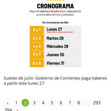
Sueldo de julio: Gobierno de Corrientes paga haberes
a partir este lunes 27
‹
1
2
3
4
5
6
7
8
...
293
294
›