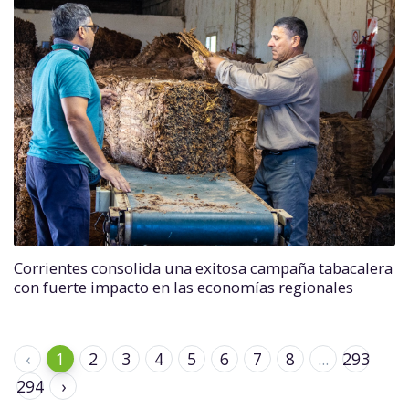
Corrientes consolida una exitosa campaña tabacalera
con fuerte impacto en las economías regionales
‹
1
2
3
4
5
6
7
8
...
293
294
›